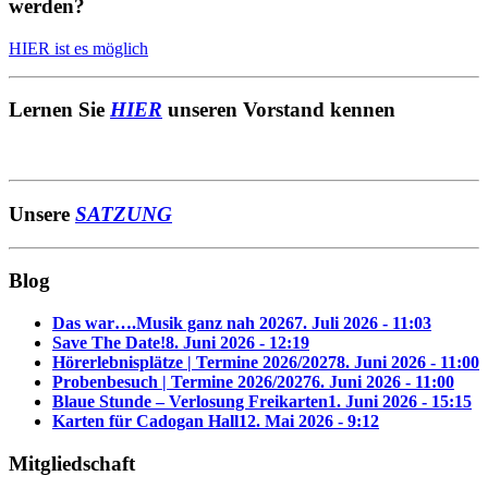
werden?
HIER ist es möglich
Lernen Sie
HIER
unseren Vorstand kennen
Unsere
SATZUNG
Blog
Das war….Musik ganz nah 2026
7. Juli 2026 - 11:03
Save The Date!
8. Juni 2026 - 12:19
Hörerlebnisplätze | Termine 2026/2027
8. Juni 2026 - 11:00
Probenbesuch | Termine 2026/2027
6. Juni 2026 - 11:00
Blaue Stunde – Verlosung Freikarten
1. Juni 2026 - 15:15
Karten für Cadogan Hall
12. Mai 2026 - 9:12
Mitgliedschaft