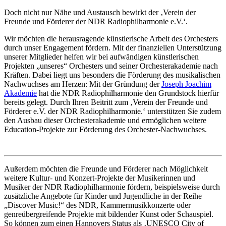
Doch nicht nur Nähe und Austausch bewirkt der ‚Verein der
Freunde und Förderer der NDR Radiophilharmonie e.V.‘.
Wir möchten die herausragende künstlerische Arbeit des Orchesters
durch unser Engagement fördern. Mit der finanziellen Unterstützung
unserer Mitglieder helfen wir bei aufwändigen künstlerischen
Projekten „unseres“ Orchesters und seiner Orchesterakademie nach
Kräften. Dabei liegt uns besonders die Förderung des musikalischen
Nachwuchses am Herzen: Mit der Gründung der
Joseph Joachim
Akademie
hat die NDR Radiophilharmonie den Grundstock hierfür
bereits gelegt. Durch Ihren Beitritt zum ‚Verein der Freunde und
Förderer e.V. der NDR Radiophilharmonie.‘ unterstützen Sie zudem
den Ausbau dieser Orchesterakademie und ermöglichen weitere
Education-Projekte zur Förderung des Orchester-Nachwuchses.
Außerdem möchten die Freunde und Förderer nach Möglichkeit
weitere Kultur- und Konzert-Projekte der Musikerinnen und
Musiker der NDR Radiophilharmonie fördern, beispielsweise durch
zusätzliche Angebote für Kinder und Jugendliche in der Reihe
„Discover Music!“ des NDR, Kammermusikkonzerte oder
genreübergreifende Projekte mit bildender Kunst oder Schauspiel.
So können zum einen Hannovers Status als ‚UNESCO City of