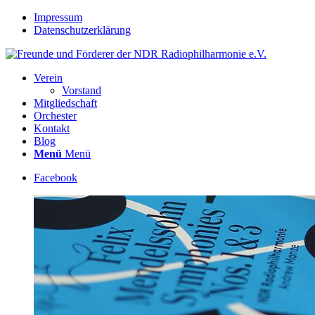
Impressum
Datenschutzerklärung
Verein
Vorstand
Mitgliedschaft
Orchester
Kontakt
Blog
Menü
Menü
Facebook