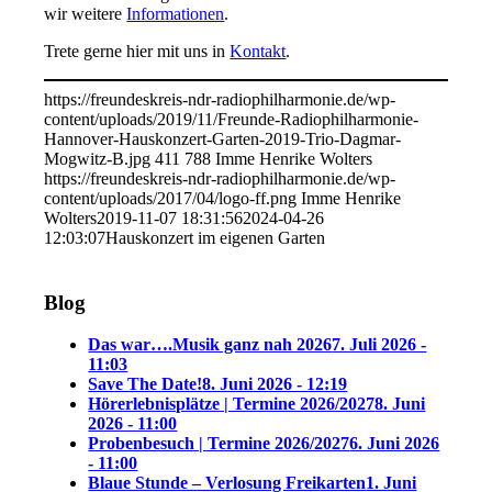
wir weitere
Informationen
.
Trete gerne hier mit uns in
Kontakt
.
https://freundeskreis-ndr-radiophilharmonie.de/wp-
content/uploads/2019/11/Freunde-Radiophilharmonie-
Hannover-Hauskonzert-Garten-2019-Trio-Dagmar-
Mogwitz-B.jpg
411
788
Imme Henrike Wolters
https://freundeskreis-ndr-radiophilharmonie.de/wp-
content/uploads/2017/04/logo-ff.png
Imme Henrike
Wolters
2019-11-07 18:31:56
2024-04-26
12:03:07
Hauskonzert im eigenen Garten
Blog
Das war….Musik ganz nah 2026
7. Juli 2026 -
11:03
Save The Date!
8. Juni 2026 - 12:19
Hörerlebnisplätze | Termine 2026/2027
8. Juni
2026 - 11:00
Probenbesuch | Termine 2026/2027
6. Juni 2026
- 11:00
Blaue Stunde – Verlosung Freikarten
1. Juni