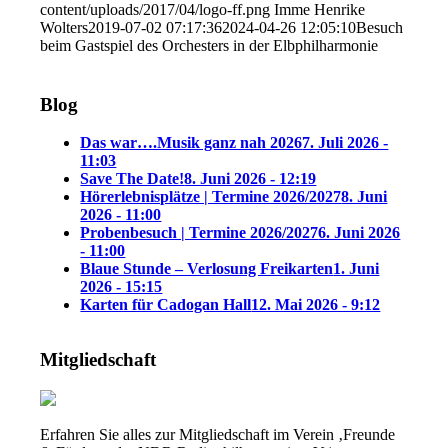
content/uploads/2017/04/logo-ff.png
Imme Henrike
Wolters
2019-07-02 07:17:36
2024-04-26 12:05:10
Besuch
beim Gastspiel des Orchesters in der Elbphilharmonie
Blog
Das war….Musik ganz nah 2026
7. Juli 2026 -
11:03
Save The Date!
8. Juni 2026 - 12:19
Hörerlebnisplätze | Termine 2026/2027
8. Juni
2026 - 11:00
Probenbesuch | Termine 2026/2027
6. Juni 2026
- 11:00
Blaue Stunde – Verlosung Freikarten
1. Juni
2026 - 15:15
Karten für Cadogan Hall
12. Mai 2026 - 9:12
Mitgliedschaft
Erfahren Sie alles zur Mitgliedschaft im Verein ‚Freunde